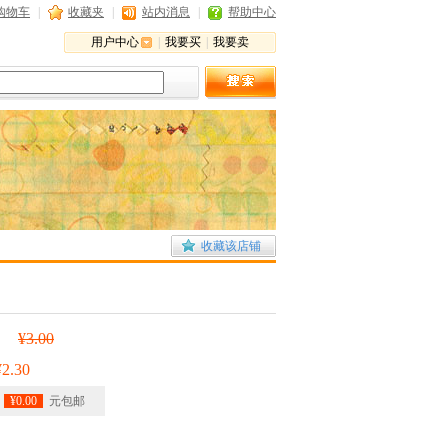
购物车
|
收藏夹
|
站内消息
|
帮助中心
用户中心
|
我要买
|
我要卖
收藏该店铺
¥3.00
:
¥2.30
¥0.00
元包邮