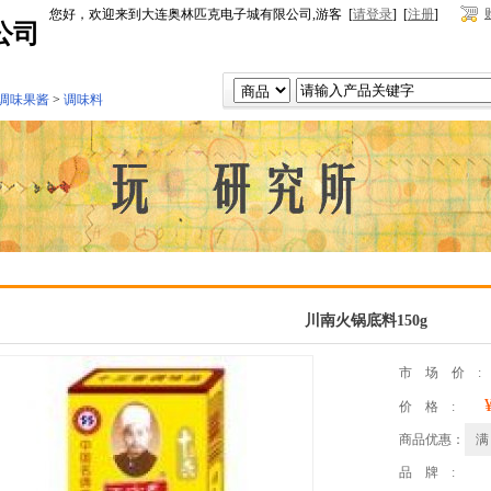
您好，欢迎来到大连奥林匹克电子城有限公司,游客 [
请登录
] [
注册
]
公司
调味果酱
>
调味料
川南火锅底料150g
市场价
价格:
商品优惠：
满
品牌: