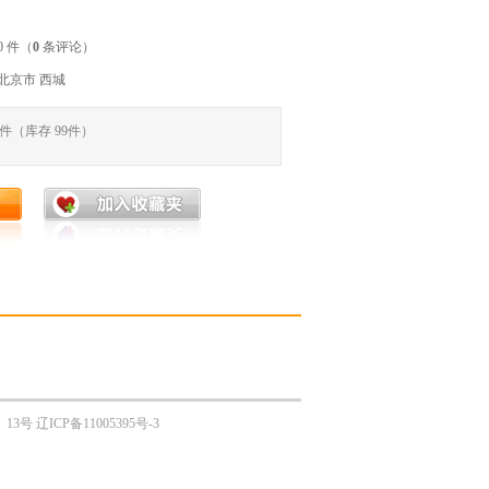
0 件（
0
条评论）
 北京市 西城
件（库存
99
件）
、13号
辽ICP备11005395号-3