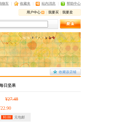
购物车
|
收藏夹
|
站内消息
|
帮助中心
用户中心
|
我要买
|
我要卖
收藏该店铺
货每日坚果
¥27.48
:
¥22.90
¥0.00
元包邮