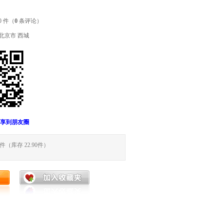
0 件（
0
条评论）
 北京市 西城
享到朋友圈
件（库存
22.90
件）