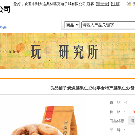
您好，欢迎来到大连奥林匹克电子城有限公司,游客 [
请登录
] [
注册
]
公司
坚果
良品铺子炭烧腰果仁120g零食特产腰果仁炒
市场价
价格:
商品优惠：
满
品牌: