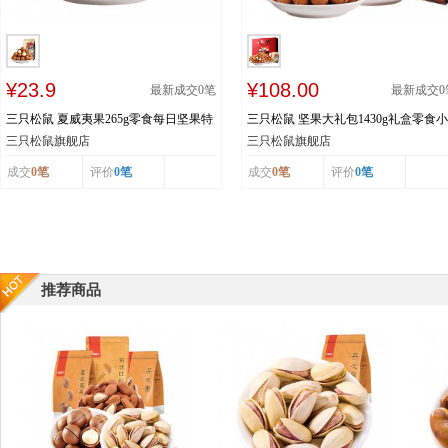
¥23.9
¥108.00
最新成交
0
笔
最新成交
0
三只松鼠 夏威夷果265g零食每日坚果特
三只松鼠 坚果大礼包1430g礼盒零食小
产食品果仁送开口器奶油味
吃每日坚果干果7袋批发
三只松鼠旗舰店
三只松鼠旗舰店
成交
0笔
评价
0笔
成交
0笔
评价
0笔
推荐商品