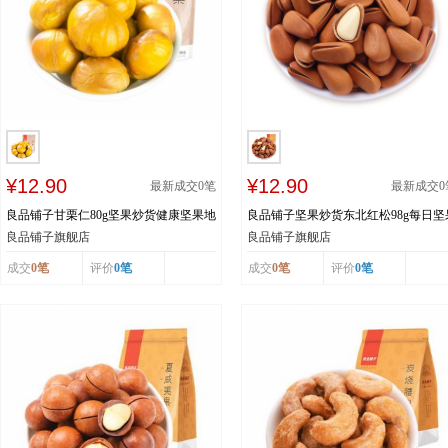
¥12.90
¥12.90
最新成交
0
笔
最新成交
0
良品铺子甘栗仁80g坚果炒货健康坚果地
良品铺子坚果炒货东北红松98g每日坚
方特产
健康坚果手剥松子
良品铺子旗舰店
良品铺子旗舰店
成交
0笔
评价
0笔
成交
0笔
评价
0笔