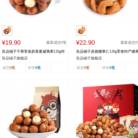
¥19.90
¥22.90
最新成交
0
笔
最新成交
0
良品铺子干果零食奶香夏威夷果120g特
良品铺子炭烧腰果仁120g零食特产腰
产每日坚果休闲食品
仁炒货每日坚果
良品铺子旗舰店
良品铺子旗舰店
成交
0笔
评价
0笔
成交
0笔
评价
0笔