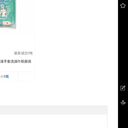
最新成交
0
笔
搓澡手套洗澡巾双面强
随机
评价
0笔