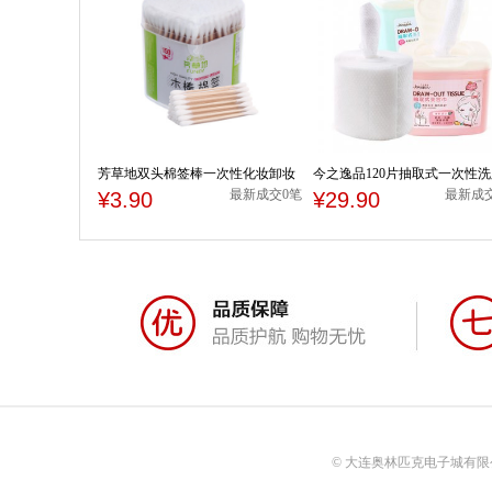
芳草地双头棉签棒一次性化妆卸妆
今之逸品120片抽取式一次性
棉球棒清洁消毒棉花棒150支盒装
纯棉婴儿美容院专用巾洁面巾
最新成交0笔
最新成
¥3.90
¥29.90
© 大连奥林匹克电子城有限公