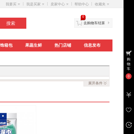
我要买
我是买家
卖家中心
帮助中心
收藏夹
0
去购物车结算
饰箱包
果蔬生鲜
热门店铺
信息发布
购
物
车
0
展开
条件