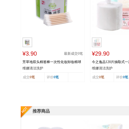
¥3.90
¥29.90
最新成交
0
笔
芳草地双头棉签棒一次性化妆卸妆棉球
今之逸品120片抽取式
棒清洁消毒棉花棒150支盒装
婴儿美容院专用巾洁面
维娜清洁洗护
维娜清洁洗护
成交
0笔
评价
0笔
成交
0笔
评价
0笔
推荐商品