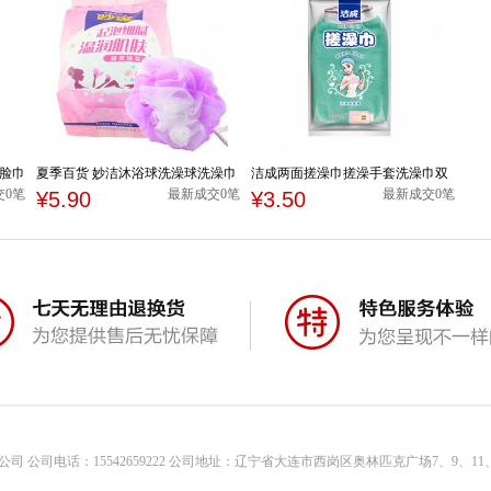
洗脸巾
夏季百货 妙洁沐浴球洗澡球洗澡巾
洁成两面搓澡巾搓澡手套洗澡巾双
纸
沐浴花澡花洗浴球搓澡巾
面强力搓泥红绿两色随机
交0笔
最新成交0笔
最新成交0笔
¥5.90
¥3.50
司 公司电话：15542659222 公司地址：辽宁省大连市西岗区奥林匹克广场7、9、11