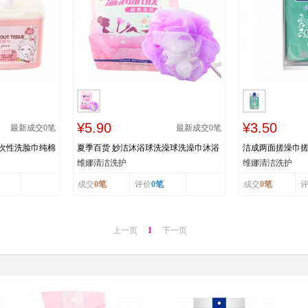
¥5.90
¥3.50
最新成交
0
笔
最新成交
0
笔
一次性洗脸巾纯棉
夏季百货 妙洁沐浴球洗澡球洗澡巾沐浴
洁成两面搓澡巾
巾纸
花澡花洗浴球搓澡巾
力搓泥红绿两色
维娜清洁洗护
维娜清洁洗护
成交
0笔
评价
0笔
成交
0笔
上一页
1
下一页