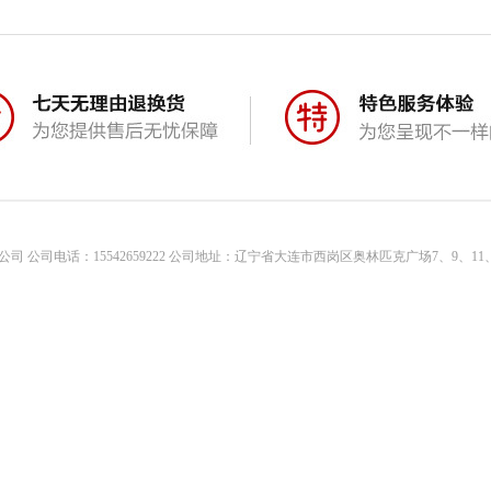
司 公司电话：15542659222 公司地址：辽宁省大连市西岗区奥林匹克广场7、9、11