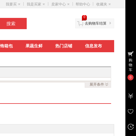
我要买
我是买家
卖家中心
帮助中心
收藏夹
0
去购物车结算
饰箱包
果蔬生鲜
热门店铺
信息发布
购
物
车
0
展开
条件