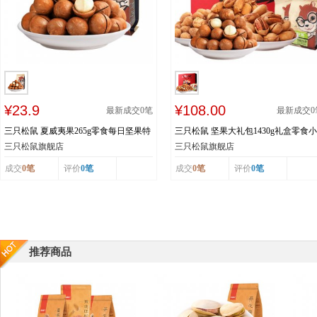
¥23.9
¥108.00
最新成交
0
笔
最新成交
0
三只松鼠 夏威夷果265g零食每日坚果特
三只松鼠 坚果大礼包1430g礼盒零食小
产食品果仁送开口器奶油味
吃每日坚果干果7袋批发
三只松鼠旗舰店
三只松鼠旗舰店
成交
0笔
评价
0笔
成交
0笔
评价
0笔
推荐商品