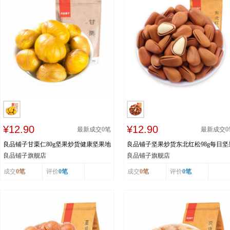
¥12.90
¥12.90
最新成交
0
笔
最新成交
0
良品铺子甘栗仁80g坚果炒货健康坚果地
良品铺子坚果炒货东北红松98g每日坚
方特产
健康坚果手剥松子
良品铺子旗舰店
良品铺子旗舰店
成交
0笔
评价
0笔
成交
0笔
评价
0笔