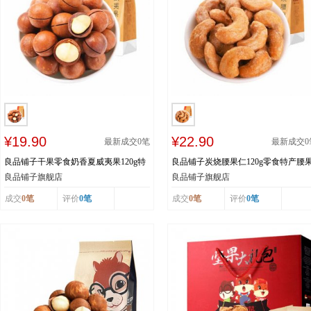
¥19.90
¥22.90
最新成交
0
笔
最新成交
0
良品铺子干果零食奶香夏威夷果120g特
良品铺子炭烧腰果仁120g零食特产腰
产每日坚果休闲食品
仁炒货每日坚果
良品铺子旗舰店
良品铺子旗舰店
成交
0笔
评价
0笔
成交
0笔
评价
0笔