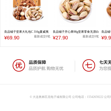
良品铺子坚果大礼包C 316g夏威夷
良品铺子开心果98g坚果零食无漂白
良品铺
果开心果东北红松
原味干果休闲炒货休闲食品
货休闲
最新成交0笔
最新成交0笔
¥69.90
¥27.90
¥9.
© 大连奥林匹克电子城有限公司 公司电话：15542659222