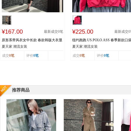
¥167.00
¥225.00
最新成交
0
笔
最新成交
0
原形系带风衣女中长款 春款韩版大衣显
纽约跑跑 US.POLO.ASS 春季新款口
瘦收腰长袖外套
拉链 休闲女装 连帽风衣外套
夏天家 潮流女装
夏天家 潮流女装
成交
0笔
评价
0笔
成交
0笔
评价
0笔
推荐商品