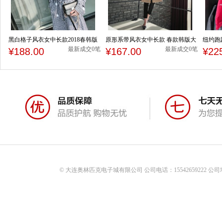
黑白格子风衣女中长款2018春韩版
原形系带风衣女中长款 春款韩版大
纽约跑跑
宽松学生过膝薄款chic千鸟格外套
衣显瘦收腰长袖外套
口袋拉
最新成交0笔
最新成交0笔
¥188.00
¥167.00
¥22
© 大连奥林匹克电子城有限公司 公司电话：15542659222