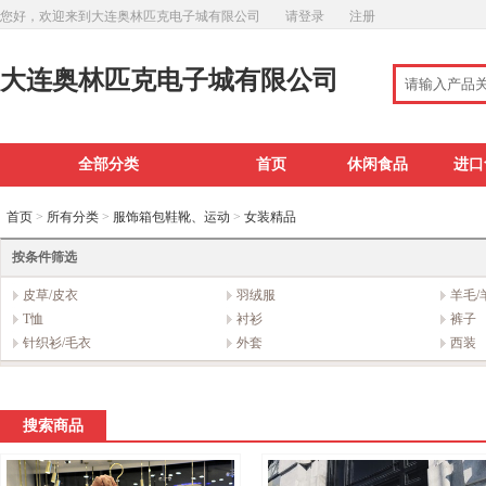
您好，欢迎来到大连奥林匹克电子城有限公司
请登录
注册
大连奥林匹克电子城有限公司
全部分类
首页
休闲食品
进口
首页
>
所有分类
>
服饰箱包鞋靴、运动
>
女装精品
按条件筛选
皮草/皮衣
羽绒服
羊毛/
T恤
衬衫
裤子
针织衫/毛衣
外套
西装
搜索商品