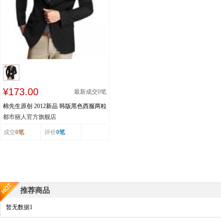
¥173.00
最新成交
0
笔
棉先生原创 2012新品 韩版黑色西服两粒
扣休闲小西装外套 S5455
都市丽人官方旗舰店
成交
0笔
评价
0笔
推荐商品
暂无数据1