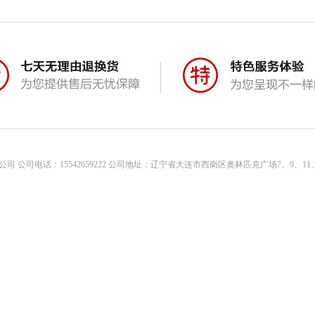
司 公司电话：15542659222 公司地址：辽宁省大连市西岗区奥林匹克广场7、9、11