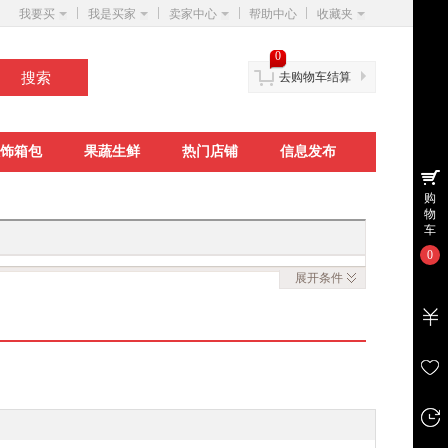
我要买
我是买家
卖家中心
帮助中心
收藏夹
0
去购物车结算
饰箱包
果蔬生鲜
热门店铺
信息发布
购
物
车
0
展开
条件