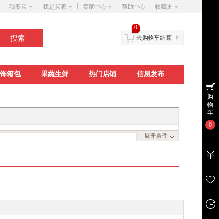
我要买
我是买家
卖家中心
帮助中心
收藏夹
0
去购物车结算
饰箱包
果蔬生鲜
热门店铺
信息发布
购
物
车
0
展开
条件