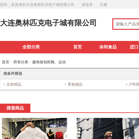
您好，欢迎来到大连奥林匹克电子城有限公司
请登录
注册
大连奥林匹克电子城有限公司
全部分类
首页
休闲食品
进口
首页
>
所有分类
>
服饰箱包鞋靴、运动
按条件筛选
女装精品
男装精品
户外
搜索商品