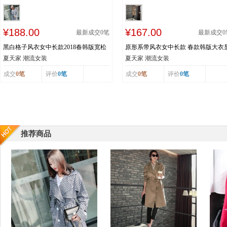
¥188.00
¥167.00
最新成交
0
笔
最新成交
0
黑白格子风衣女中长款2018春韩版宽松
原形系带风衣女中长款 春款韩版大衣
学生过膝薄款chic千鸟格外套
瘦收腰长袖外套
夏天家 潮流女装
夏天家 潮流女装
成交
0笔
评价
0笔
成交
0笔
评价
0笔
推荐商品