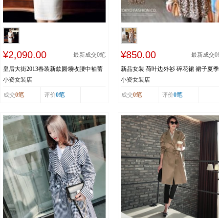
¥2,090.00
¥850.00
最新成交
0
笔
最新成交
0
皇后大街2013春装新款圆领收腰中袖蕾
新品女装 荷叶边外衫 碎花裙 裙子夏季
丝连衣裙修身显瘦打底裙L234
两件套 麻棉长袖连衣裙F512
小资女装店
小资女装店
成交
0笔
评价
0笔
成交
0笔
评价
0笔